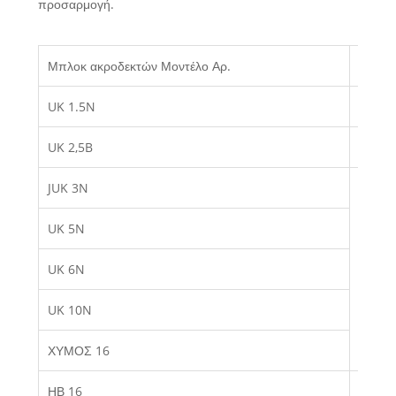
προσαρμογή.
Μπλοκ ακροδεκτών Μοντέλο Αρ.
Αριθμό
UK 1.5N
D-JUK
UK 2,5B
D-JUK
JUK 3N
UK 5N
UK 6N
D-JUK
UK 10N
ΧΥΜΟΣ 16
ΗΒ 16
D-JUK