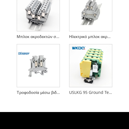
Μπλοκ ακροδεκτών σφιγκτήρα πλαστικών βιδών Din Rail Τύποι ασφάλεια JUK 2,5 mm
Ηλεκτρικό μπλοκ ακροδεκτών με βίδα DIN Rail Τροφοδοσία μέσω βιδωτού κλωβού
Τροφοδοσία μέσω βιδωτού μπλοκ ακροδεκτών Πλαστικό νάιλον PA66 Τοποθετημένο πάνελ εγκατάστασης
USLKG 95 Ground Terminal Block Din Rail εγκατάσταση 95 Mm²