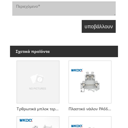
Σχετικά προϊόντα
Τρθρωτικά μπλοκ τερματικών ασφαλειών βιδών Επαφή 1000V / 232A
Πλαστικό νάιλον PA66 V0 ηλεκτρική εγκατάσταση τροφοδοσίας μέσω βιδωτού κλωβού