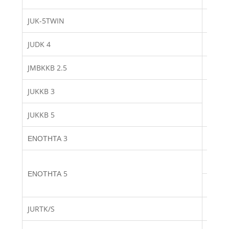
JUK-5TWIN
D-JUK
JUDK 4
D-JUD
JMBKKB 2.5
D-JMB
JUKKB 3
D-JUK
JUKKB 5
ΕΝΟΤΗΤΑ 3
D-JUK
ΓΔ-JU
ΕΝΟΤΗΤΑ 5
DP-JU
JURTK/S
D-JUR