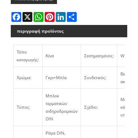
Facebook
X
WhatsApp
Pinterest
LinkedIn
Share
περιγραφή προϊόντος
Τόπο
Κίνα
Σεσημασμένος:
WONKE
καταγωγής:
Βιδωτοί
Χρώμα:
Γκρι+Μπλε
Συνδετικός:
ακροδέκτ
Μπλοκ
Με μπλε
τερματικών
Τύπος:
Σχέδιο:
κάλυμμα
σιδηροδρομικών
υπολογι
DIN
Ράγα DIN,