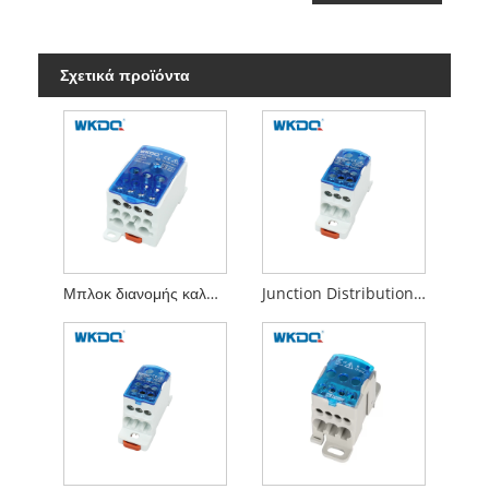
Σχετικά προϊόντα
Μπλοκ διανομής καλωδίων βιομηχανικής ισχύος, μπλοκ διανομής σιδηροτροχιών Din UKK 250A
Junction Distribution Box UKK 160A Power Block Distributor με διαφανές κάλυμμα