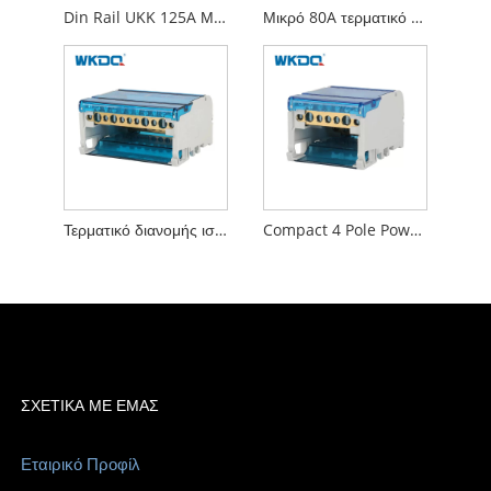
Din Rail UKK 125A Μονοπολικό Μίνι Τερματικό Μπλοκ διανομής ηλεκτρικής ενέργειας, μπλοκ βιδωτού συνδετήρα σε μπλε και γκρι
Μικρό 80A τερματικό διανομής ισχύος Μονοπολικό κουτί διακλάδωσης βάσης DIN
Τερματικό διανομής ισχύος UK 411 Rail Mounted σε Γκρι και Μπλε χρώμα
Compact 4 Pole Power Distribution Block Box UK 407 Προσαρμοσμένο λογότυπο διαθέσιμο
ΣΧΕΤΙΚΆ ΜΕ ΕΜΆΣ
Εταιρικό Προφίλ