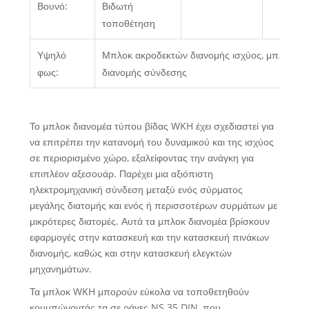
Βουνό:
Βιδωτή
τοποθέτηση
Υψηλό
Μπλοκ ακροδεκτών διανομής ισχύος, μπλοκ
φως:
διανομής σύνδεσης
Το μπλοκ διανομέα τύπου βίδας WKH έχει σχεδιαστεί για
να επιτρέπει την κατανομή του δυναμικού και της ισχύος
σε περιορισμένο χώρο, εξαλείφοντας την ανάγκη για
επιπλέον αξεσουάρ. Παρέχει μια αξιόπιστη
ηλεκτρομηχανική σύνδεση μεταξύ ενός σύρματος
μεγάλης διατομής και ενός ή περισσοτέρων συρμάτων με
μικρότερες διατομές. Αυτά τα μπλοκ διανομέα βρίσκουν
εφαρμογές στην κατασκευή και την κατασκευή πινάκων
διανομής, καθώς και στην κατασκευή ελεγκτών
μηχανημάτων.
Τα μπλοκ WKH μπορούν εύκολα να τοποθετηθούν
κουμπώνοντάς τα σε ράγες NS 35 DIN, που