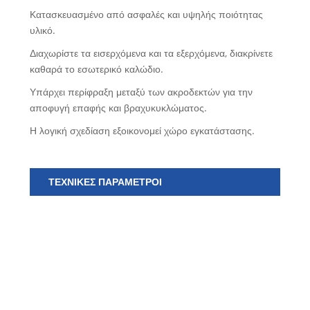
Κατασκευασμένο από ασφαλές και υψηλής ποιότητας
υλικό.
Διαχωρίστε τα εισερχόμενα και τα εξερχόμενα, διακρίνετε
καθαρά το εσωτερικό καλώδιο.
Υπάρχει περίφραξη μεταξύ των ακροδεκτών για την
αποφυγή επαφής και βραχυκυκλώματος.
Η λογική σχεδίαση εξοικονομεί χώρο εγκατάστασης.
ΤΕΧΝΙΚΕΣ ΠΑΡΑΜΕΤΡΟΙ
Αρ
Μο
Χρ
Μή
Ύψ
Πλ