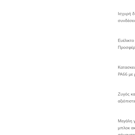
Ισχυρή δ
συνδέσει
Ευέλικτο
Προσφέρο
Κατασκευ
PA66 με 
Ζυγός κα
αξιόπιστ
Μεγάλη γ
μπλοκ α
σήμανσης