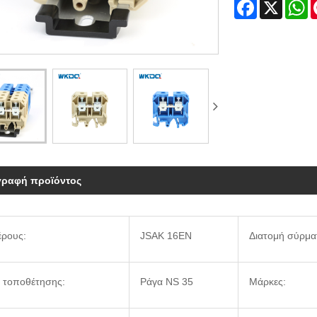
Facebook
X
W
γραφή προϊόντος
έρους:
JSAK 16EN
Διατομή σύρμα
 τοποθέτησης:
Ράγα NS 35
Μάρκες: