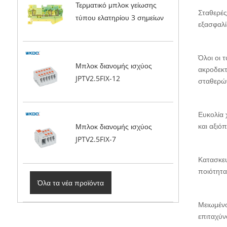
Τερματικό μπλοκ γείωσης
Σταθερές
τύπου ελατηρίου 3 σημείων
εξασφαλί
Όλοι οι 
Μπλοκ διανομής ισχύος
ακροδεκ
JPTV2.5FIX-12
σταθερών
Ευκολία 
και αξιό
Μπλοκ διανομής ισχύος
JPTV2.5FIX-7
Κατασκευ
ποιότητα
Όλα τα νέα προϊόντα
Μειωμένο
επιταχύν