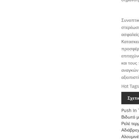
Συνοπτικ
στερέωση
ασφαλείς
Κατασκευ
προσφέρο
επιταχύν
και τους
αναγκών 
αξιοπιστ
Hot Tags
Σχετ
Push In 
Βιδωτό 
Ρελέ τερ
Αδιάβροχ
Αλουμινέ