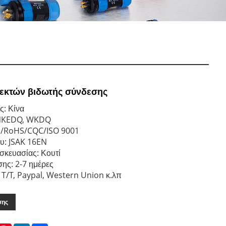
εκτών βιδωτής σύνδεσης
ς: Κίνα
NKEDQ, WKDQ
E/RoHS/CQC/ISO 9001
υ: JSAK 16EN
σκευασίας: Κουτί
ης: 2-7 ημέρες
T/T, Paypal, Western Union κ.λπ
σης