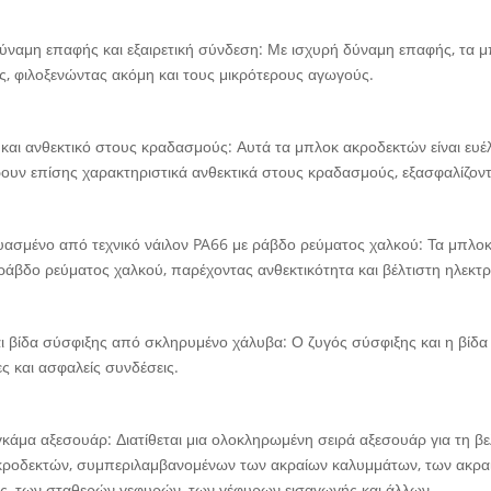
ύναμη επαφής και εξαιρετική σύνδεση: Με ισχυρή δύναμη επαφής, τα μπ
ς, φιλοξενώντας ακόμη και τους μικρότερους αγωγούς.
 και ανθεκτικό στους κραδασμούς: Αυτά τα μπλοκ ακροδεκτών είναι ευέλ
υν επίσης χαρακτηριστικά ανθεκτικά στους κραδασμούς, εξασφαλίζοντ
ασμένο από τεχνικό νάιλον PA66 με ράβδο ρεύματος χαλκού: Τα μπλοκ
ράβδο ρεύματος χαλκού, παρέχοντας ανθεκτικότητα και βέλτιστη ηλεκτρ
ι βίδα σύσφιξης από σκληρυμένο χάλυβα: Ο ζυγός σύσφιξης και η βίδα
ες και ασφαλείς συνδέσεις.
κάμα αξεσουάρ: Διατίθεται μια ολοκληρωμένη σειρά αξεσουάρ για τη β
κροδεκτών, συμπεριλαμβανομένων των ακραίων καλυμμάτων, των ακρα
, των σταθερών γεφυρών, των γέφυρων εισαγωγής και άλλων.