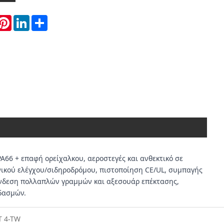
hatsApp
Pinterest
LinkedIn
Share
6 + επαφή ορείχαλκου, αεροστεγές και ανθεκτικό σε
νικού ελέγχου/σιδηροδρόμου, πιστοποίηση CE/UL, συμπαγής
νδεση πολλαπλών γραμμών και αξεσουάρ επέκτασης,
δασμών.
T 4-TW