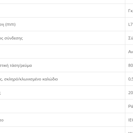
Γκ
ση (mm)
L7
ος σύνδεσης
Σύ
Αν
τική τάση/ρεύμα
80
ς, σκληρό/κλωνισμένο καλώδιο
0,
ς
2
Ρά
πο
IE