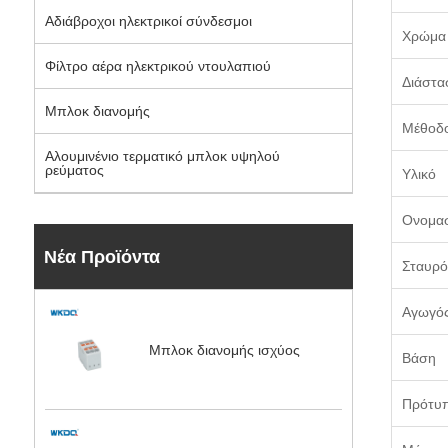
Αδιάβροχοι ηλεκτρικοί σύνδεσμοι
Χρώμα
Φίλτρο αέρα ηλεκτρικού ντουλαπιού
Διάστα
Μπλοκ διανομής
Μέθοδ
Αλουμινένιο τερματικό μπλοκ υψηλού
ρεύματος
Υλικό
Ονομασ
Νέα Προϊόντα
Σταυρό
Αγωγό
Μπλοκ διανομής ισχύος
Βάση
Πρότυ