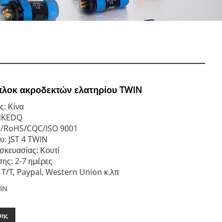
πλοκ ακροδεκτών ελατηρίου TWIN
ς: Κίνα
NKEDQ
E/RoHS/CQC/ISO 9001
υ: JST 4 TWIN
σκευασίας: Κουτί
ης: 2-7 ημέρες
T/T, Paypal, Western Union κ.λπ
WIN
σης