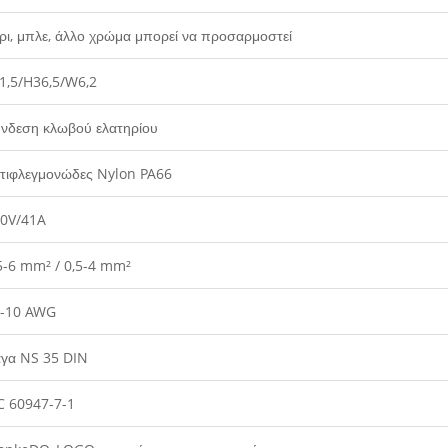
ρι, μπλε, άλλο χρώμα μπορεί να προσαρμοστεί
1,5/H36,5/W6,2
νδεση κλωβού ελατηρίου
τιφλεγμονώδες Nylon PA66
0V/41A
5-6 mm² / 0,5-4 mm²
0-10 AWG
γα NS 35 DIN
C 60947-7-1