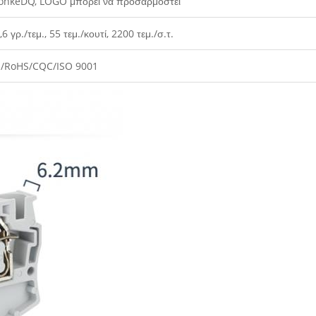
nkeDQ, LOGO μπορεί να προσαρμοστεί
,6 γρ./τεμ., 55 τεμ./κουτί, 2200 τεμ./σ.τ.
/RoHS/CQC/ISO 9001