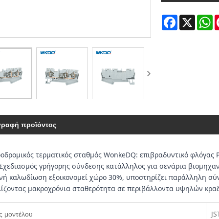
Facebook
X
W
γραφή προϊόντος
ρομικός τερματικός σταθμός WonkeDQ: επιβραδυντικό φλόγας PA6
 Σχεδιασμός γρήγορης σύνδεσης κατάλληλος για σενάρια βιομηχα
νή καλωδίωση εξοικονομεί χώρο 30%, υποστηρίζει παράλληλη σύ
ίζοντας μακροχρόνια σταθερότητα σε περιβάλλοντα υψηλών κρα
ς μοντέλου
JS