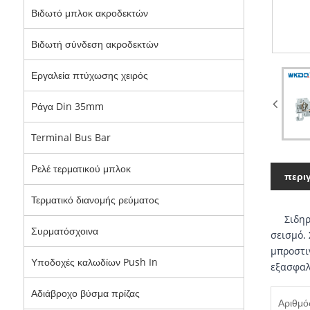
Βιδωτό μπλοκ ακροδεκτών
Βιδωτή σύνδεση ακροδεκτών
Εργαλεία πτύχωσης χειρός
Ράγα Din 35mm
Terminal Bus Bar
Ρελέ τερματικού μπλοκ
περι
Τερματικό διανομής ρεύματος
Σιδηροδ
Συρματόσχοινα
σεισμό.
μπροστι
Υποδοχές καλωδίων Push In
εξασφαλ
Αδιάβροχο βύσμα πρίζας
Αριθμό