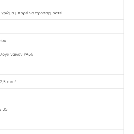
λο χρώμα μπορεί να προσαρμοστεί
ίου
φλόγα νάιλον PA66
-2,5 mm²
S 35