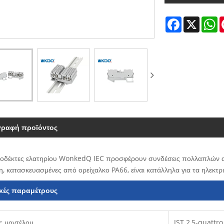
Facebook
X
W
γραφή προϊόντος
έκτες ελατηρίου WonkedQ IEC προσφέρουν συνδέσεις πολλαπλών αγωγώ
, κατασκευασμένες από ορείχαλκο PA66, είναι κατάλληλα για τα ηλεκτρ
ικές παραμέτρους
ς μοντέλου
JST 2,5-quattro