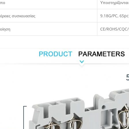
υπο
Υποστηρίζοντα
έρειες συσκευασίας
9.18G/PC, 65p
οίηση
CE/ROHS/CQC/