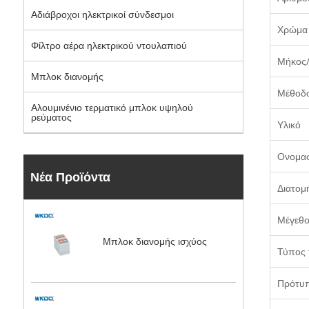
Αδιάβροχοι ηλεκτρικοί σύνδεσμοι
Χρώμα
Φίλτρο αέρα ηλεκτρικού ντουλαπιού
Μήκος
Μπλοκ διανομής
Μέθοδ
Αλουμινένιο τερματικό μπλοκ υψηλού
ρεύματος
Υλικό
Ονομασ
Νέα Προϊόντα
Διατομ
Μέγεθο
Μπλοκ διανομής ισχύος
Τύπος 
Πρότυ