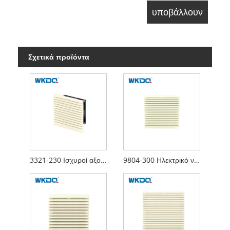
Σχετικά προϊόντα
3321-230 Ισχυροί αξονικοί ανεμιστήρες Ηλεκτρικός πίνακας αέρα Φίλτρο καμπύλης επιφάνειας
9804-300 Ηλεκτρικό ντουλάπι Φίλτρο αέρα Γρίλια Περσίδες Εξάτμιση ανεμιστήρα , Φίλτρα ανεμιστήρα ηλεκτρικού πίνακα Παντζούρια Κάλυμμα