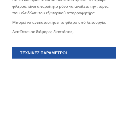
φίλτρου, είναι απαραίτητο μόνο να ανοίξετε την πόρτα
που κλειδώνει του εξωτερικού απορροφητήρα.
Μπορεί να αντικαταστήσει το φίλτρο υπό λειτουργία.
Διατίθεται σε διάφορες διαστάσεις.
ΤΕΧΝΙΚΕΣ ΠΑΡΑΜΕΤΡΟΙ
Μο
φίλ
Ανε
με
φίλ
Αν
ρο
Επ