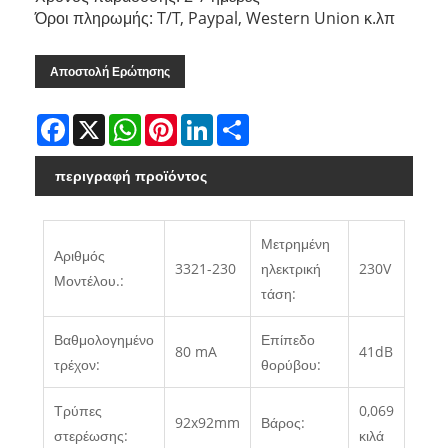
Όροι πληρωμής: T/T, Paypal, Western Union κ.λπ
Αποστολή Ερώτησης
Facebook
X
WhatsApp
Pinterest
LinkedIn
Share
περιγραφή προϊόντος
Μετρημένη
Αριθμός
3321-230
ηλεκτρική
230V
Μοντέλου.:
τάση:
Βαθμολογημένο
Επίπεδο
80 mA
41dB
τρέχον:
θορύβου:
Τρύπες
0,069
92x92mm
Βάρος:
στερέωσης:
κιλά