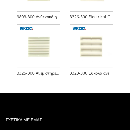
9803-300 Ανθεκτικό ηλεκτρικό ντουλάπι ελέγχου Ανεμιστήρες ψύξης φίλτρου αέρα Εύκολος στη χρήση Προσαρμοσμένη σχεδίαση Αδιάβροχη κουκούλα
3326-300 Electrical Cabinet Φίλτρο αέρα , Air Clean Πίνακας Ελέγχου Ανεμιστήρας εξαερισμού 290mm Επιφάνεια Αδιάβροχο Υλικό ABS
3325-300 Ανεμιστήρες εξαερισμού ηλεκτρικού ντουλαπιού 230V Γρήγορη κουμπώματος Click Fit Design
3323-300 Εύκολα αντικαθιστώμενα ηλεκτρικά ντουλάπια Φίλτρα αέρα IP54 Αδιάβροχη μόνωση Γρήγορη εγκατάσταση Αντιφλόγα ABS
ΣΧΕΤΙΚΆ ΜΕ ΕΜΆΣ